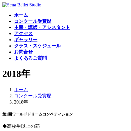
コ
ナ
ン
ビ
ホーム
テ
ゲ
コンクール受賞歴
ン
ー
主宰・講師・アシスタント
ツ
シ
アクセス
へ
ョ
ギャラリー
ス
ン
クラス・スケジュール
キ
に
お問合せ
ッ
移
よくあるご質問
プ
動
2018年
ホーム
コンクール受賞歴
2018年
第1回ワールドドリームコンペティション
◆高校生以上の部