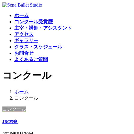
コ
ナ
ン
ビ
ホーム
テ
ゲ
コンクール受賞歴
ン
ー
主宰・講師・アシスタント
ツ
シ
アクセス
へ
ョ
ギャラリー
ス
ン
クラス・スケジュール
キ
に
お問合せ
ッ
移
よくあるご質問
プ
動
コンクール
ホーム
コンクール
コンクール
JBC奈良
2026年5月29日