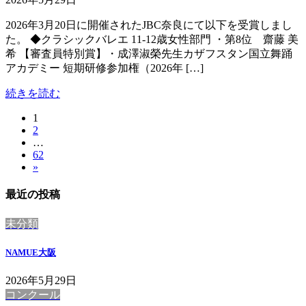
2026年3月20日に開催されたJBC奈良にて以下を受賞しまし
た。 ◆クラシックバレエ 11-12歳女性部門 ・第8位 齋藤 美
希 【審査員特別賞】・成澤淑榮先生カザフスタン国立舞踊
アカデミー 短期研修参加権（2026年 […]
続きを読む
固
1
投
固
2
定
稿
…
定
ペ
固
62
ペ
ー
の
»
定
ー
ジ
ペ
ペ
ジ
最近の投稿
ー
ー
ジ
未分類
ジ
送
NAMUE大阪
り
2026年5月29日
コンクール