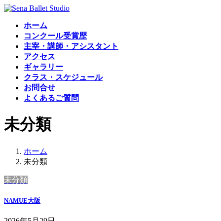
コ
ナ
ン
ビ
ホーム
テ
ゲ
コンクール受賞歴
ン
ー
主宰・講師・アシスタント
ツ
シ
アクセス
へ
ョ
ギャラリー
ス
ン
クラス・スケジュール
キ
に
お問合せ
ッ
移
よくあるご質問
プ
動
未分類
ホーム
未分類
未分類
NAMUE大阪
2026年5月29日