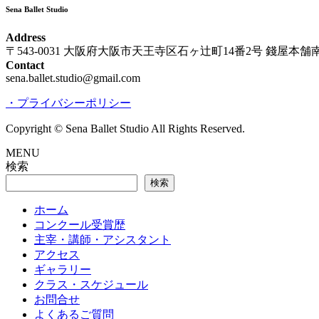
Sena Ballet Studio
Address
〒543-0031 大阪府大阪市天王寺区石ヶ辻町14番2号 錢屋本
Contact
sena.ballet.studio@gmail.com
・プライバシーポリシー
Copyright © Sena Ballet Studio All Rights Reserved.
MENU
検索
検索
ホーム
コンクール受賞歴
主宰・講師・アシスタント
アクセス
ギャラリー
クラス・スケジュール
お問合せ
よくあるご質問