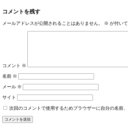
新
日
コメントを残す
時
:
メールアドレスが公開されることはありません。
※
が付いて
コメント
※
名前
※
メール
※
サイト
次回のコメントで使用するためブラウザーに自分の名前、